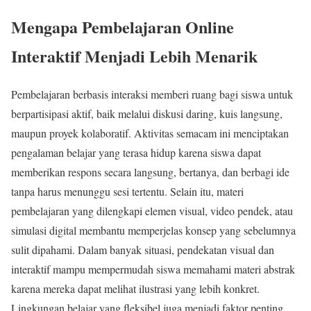
Mengapa Pembelajaran Online
Interaktif Menjadi Lebih Menarik
Pembelajaran berbasis interaksi memberi ruang bagi siswa untuk
berpartisipasi aktif, baik melalui diskusi daring, kuis langsung,
maupun proyek kolaboratif. Aktivitas semacam ini menciptakan
pengalaman belajar yang terasa hidup karena siswa dapat
memberikan respons secara langsung, bertanya, dan berbagi ide
tanpa harus menunggu sesi tertentu. Selain itu, materi
pembelajaran yang dilengkapi elemen visual, video pendek, atau
simulasi digital membantu memperjelas konsep yang sebelumnya
sulit dipahami. Dalam banyak situasi, pendekatan visual dan
interaktif mampu mempermudah siswa memahami materi abstrak
karena mereka dapat melihat ilustrasi yang lebih konkret.
Lingkungan belajar yang fleksibel juga menjadi faktor penting.