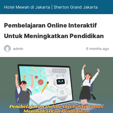
Hotel Mewah di Jakarta | Sherton Grand Jakarta
Pembelajaran Online Interaktif
Untuk Meningkatkan Pendidikan
admin
6 months ago