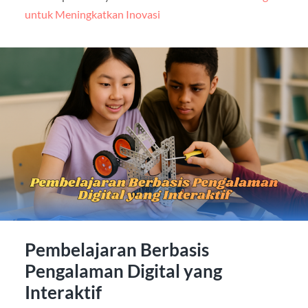
untuk Meningkatkan Inovasi
Pembelajaran Berbasis
Pengalaman Digital yang
Interaktif