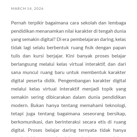
MARCH 14, 2026
Pernah terpikir bagaimana cara sekolah dan lembaga
pendidikan menanamkan nilai karakter di tengah dunia
yang semakin digital? Di era pembelajaran daring, kelas
tidak lagi selalu berbentuk ruang fisik dengan papan
tulis dan kursi berjajar. Kini banyak proses belajar
berlangsung melalui kelas virtual interaktif, dan dari
sana muncul ruang baru untuk membentuk karakter
digital peserta didik. Pengembangan karakter digital
melalui kelas virtual interaktif menjadi topik yang
semakin sering dibicarakan dalam dunia pendidikan
modern. Bukan hanya tentang memahami teknologi,
tetapi juga tentang bagaimana seseorang bersikap,
berkomunikasi, dan berinteraksi secara etis di ruang
digital. Proses belajar daring ternyata tidak hanya