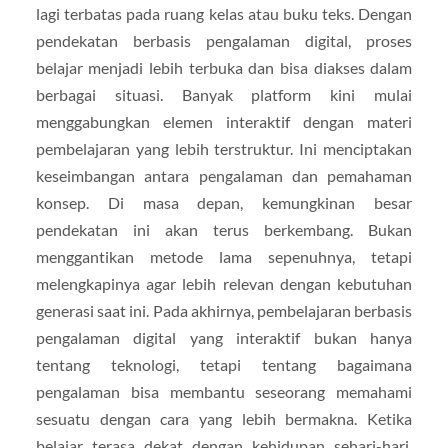
lagi terbatas pada ruang kelas atau buku teks. Dengan
pendekatan berbasis pengalaman digital, proses
belajar menjadi lebih terbuka dan bisa diakses dalam
berbagai situasi. Banyak platform kini mulai
menggabungkan elemen interaktif dengan materi
pembelajaran yang lebih terstruktur. Ini menciptakan
keseimbangan antara pengalaman dan pemahaman
konsep. Di masa depan, kemungkinan besar
pendekatan ini akan terus berkembang. Bukan
menggantikan metode lama sepenuhnya, tetapi
melengkapinya agar lebih relevan dengan kebutuhan
generasi saat ini. Pada akhirnya, pembelajaran berbasis
pengalaman digital yang interaktif bukan hanya
tentang teknologi, tetapi tentang bagaimana
pengalaman bisa membantu seseorang memahami
sesuatu dengan cara yang lebih bermakna. Ketika
belajar terasa dekat dengan kehidupan sehari-hari,