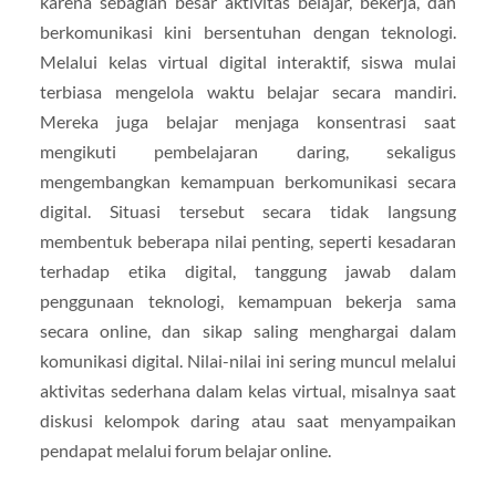
karena sebagian besar aktivitas belajar, bekerja, dan
berkomunikasi kini bersentuhan dengan teknologi.
Melalui kelas virtual digital interaktif, siswa mulai
terbiasa mengelola waktu belajar secara mandiri.
Mereka juga belajar menjaga konsentrasi saat
mengikuti pembelajaran daring, sekaligus
mengembangkan kemampuan berkomunikasi secara
digital. Situasi tersebut secara tidak langsung
membentuk beberapa nilai penting, seperti kesadaran
terhadap etika digital, tanggung jawab dalam
penggunaan teknologi, kemampuan bekerja sama
secara online, dan sikap saling menghargai dalam
komunikasi digital. Nilai-nilai ini sering muncul melalui
aktivitas sederhana dalam kelas virtual, misalnya saat
diskusi kelompok daring atau saat menyampaikan
pendapat melalui forum belajar online.