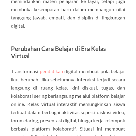
memindahkan materi pelajaran ke layar, tetapi juga
membuka kesempatan baru dalam membangun nilai
tanggung jawab, empati, dan disiplin di lingkungan
digital.
Perubahan Cara Belajar di Era Kelas
Virtual
Transformasi
pendidikan
digital membuat pola belajar
ikut berubah. Jika sebelumnya interaksi terjadi secara
langsung di ruang kelas, kini diskusi, tugas, dan
kolaborasi sering berlangsung melalui platform belajar
online. Kelas virtual interaktif memungkinkan siswa
terlibat dalam berbagai aktivitas seperti diskusi video,
forum daring, presentasi digital, hingga kerja kelompok
berbasis platform kolaboratif. Situasi ini membuat