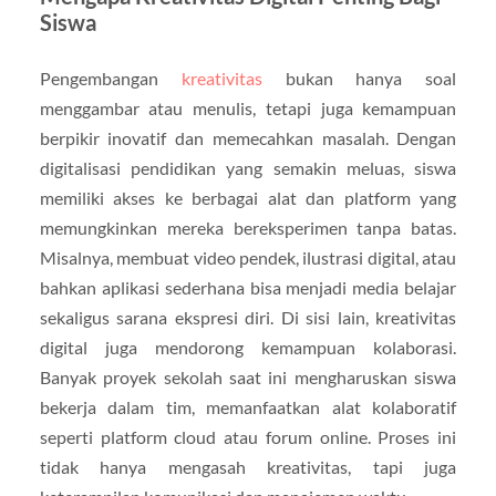
Siswa
Pengembangan
kreativitas
bukan hanya soal
menggambar atau menulis, tetapi juga kemampuan
berpikir inovatif dan memecahkan masalah. Dengan
digitalisasi pendidikan yang semakin meluas, siswa
memiliki akses ke berbagai alat dan platform yang
memungkinkan mereka bereksperimen tanpa batas.
Misalnya, membuat video pendek, ilustrasi digital, atau
bahkan aplikasi sederhana bisa menjadi media belajar
sekaligus sarana ekspresi diri. Di sisi lain, kreativitas
digital juga mendorong kemampuan kolaborasi.
Banyak proyek sekolah saat ini mengharuskan siswa
bekerja dalam tim, memanfaatkan alat kolaboratif
seperti platform cloud atau forum online. Proses ini
tidak hanya mengasah kreativitas, tapi juga