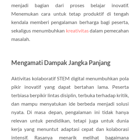
menjadi bagian dari proses belajar inovatif.
Menemukan cara untuk tetap produktif di tengah
kendala memberi pengalaman berharga bagi peserta,
sekaligus menumbuhkan
kreativitas
dalam pemecahan
masalah.
Mengamati Dampak Jangka Panjang
Aktivitas kolaboratif STEM digital menumbuhkan pola
pikir inovatif yang dapat bertahan lama. Peserta
terbiasa berpikir lintas disiplin, terbuka terhadap kritik,
dan mampu menyatukan ide berbeda menjadi solusi
nyata. Di masa depan, pengalaman ini tidak hanya
relevan untuk pendidikan, tetapi juga untuk dunia
kerja yang menuntut adaptasi cepat dan kolaborasi
intensif. Rasanya menarik melihat bagaimana