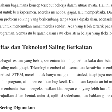
mahami bagaimana konsep tersebut bekerja dalam situasi nyata. Hal ini se
l untuk bereksperimen. Mereka mencoba, gagal, lalu memperbaiki. Dari
an problem solving yang berkembang tanpa terasa dipaksakan. Menariknya
untuk menemukan minat mereka sendiri. Ada yang lebih tertarik pada 
ograman. Semua itu berjalan dalam satu ekosistem belajar yang fleksib
tas dan Teknologi Saling Berkaitan
sebagai sesuatu yang bebas, sementara teknologi terlihat kaku dan sist
 saling melengkapi. Teknologi memberi alat, sementara kreativitas memb
berbasis STEM, mereka tidak hanya mengikuti instruksi, tetapi juga m
lur program, atau memecahkan bug kecil. Keputusan-keputusan ini mela
ogi membantu siswa mengekspresikan ide dengan cara yang lebih luas. I
 diwujudkan dalam bentuk animasi, aplikasi sederhana, atau bahkan game 
 Sering Digunakan