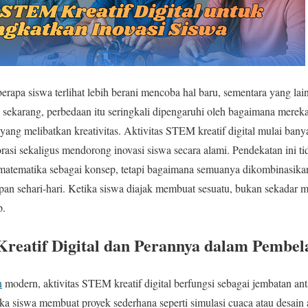
erapa siswa terlihat lebih berani mencoba hal baru, sementara yang l
ti sekarang, perbedaan itu seringkali dipengaruhi oleh bagaimana merek
 yang melibatkan kreativitas. Aktivitas STEM kreatif digital mulai bany
si sekaligus mendorong inovasi siswa secara alami. Pendekatan ini tid
 matematika sebagai konsep, tetapi bagaimana semuanya dikombinasikan 
an sehari-hari. Ketika siswa diajak membuat sesuatu, bukan sekadar m
p.
Kreatif Digital dan Perannya dalam Pembe
n
modern, aktivitas STEM kreatif digital berfungsi sebagai jembatan an
ika siswa membuat proyek sederhana seperti simulasi cuaca atau desain 