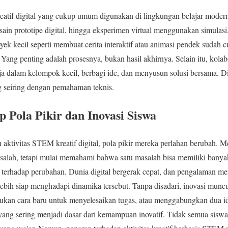
atif digital yang cukup umum digunakan di lingkungan belajar modern
ain prototipe digital, hingga eksperimen virtual menggunakan simulasi
ek kecil seperti membuat cerita interaktif atau animasi pendek sudah 
Yang penting adalah prosesnya, bukan hasil akhirnya. Selain itu, kolab
ja dalam kelompok kecil, berbagi ide, dan menyusun solusi bersama. 
 seiring dengan pemahaman teknis.
Pola Pikir dan Inovasi Siswa
 aktivitas STEM kreatif digital, pola pikir mereka perlahan berubah. M
salah, tetapi mulai memahami bahwa satu masalah bisa memiliki banyak
 terhadap perubahan. Dunia digital bergerak cepat, dan pengalaman me
bih siap menghadapi dinamika tersebut. Tanpa disadari, inovasi muncul
ukan cara baru untuk menyelesaikan tugas, atau menggabungkan dua i
ni yang sering menjadi dasar dari kemampuan inovatif. Tidak semua si