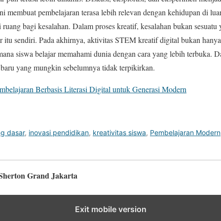
 ini membuat pembelajaran terasa lebih relevan dengan kehidupan di lua
ruang bagi kesalahan. Dalam proses kreatif, kesalahan bukan sesuatu y
ar itu sendiri. Pada akhirnya, aktivitas STEM kreatif digital bukan hanya
aimana siswa belajar memahami dunia dengan cara yang lebih terbuka. Da
aru yang mungkin sebelumnya tidak terpikirkan.
mbelajaran Berbasis Literasi Digital untuk Generasi Modern
ng dasar
,
inovasi pendidikan
,
kreativitas siswa
,
Pembelajaran Modern
 Sherton Grand Jakarta
Exit mobile version