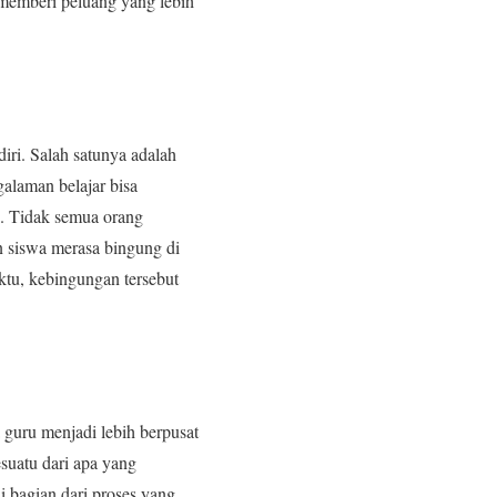
 memberi peluang yang lebih
diri. Salah satunya adalah
galaman belajar bisa
k. Tidak semua orang
n siswa merasa bingung di
ktu, kebingungan tersebut
 guru menjadi lebih berpusat
esuatu dari apa yang
i bagian dari proses yang