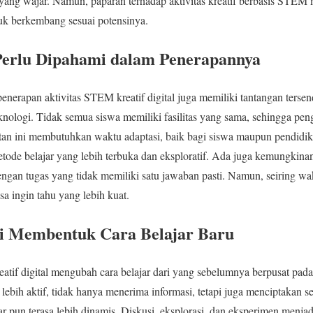
l yang wajar. Namun, paparan terhadap aktivitas kreatif berbasis STEM
tuk berkembang sesuai potensinya.
Perlu Dipahami dalam Penerapannya
penerapan aktivitas STEM kreatif digital juga memiliki tantangan tersen
knologi. Tidak semua siswa memiliki fasilitas yang sama, sehingga pen
atan ini membutuhkan waktu adaptasi, baik bagi siswa maupun pendidi
ode belajar yang lebih terbuka dan eksploratif. Ada juga kemungkina
dengan tugas yang tidak memiliki satu jawaban pasti. Namun, seiring wa
a ingin tahu yang lebih kuat.
ni Membentuk Cara Belajar Baru
eatif digital mengubah cara belajar dari yang sebelumnya berpusat pada
ebih aktif, tidak hanya menerima informasi, tetapi juga menciptakan s
ar pun terasa lebih dinamis. Diskusi, eksplorasi, dan eksperimen menjad